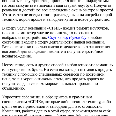
обновить свое устройство, приобретя новый аппарат, то мы
готовы выкупить на запчасти ваш старый ноутбук. Получить
реальное и достойное вознаграждение очень быстро и просто!
Учтите, что не всегда стоит тратить деньги на апгрейд старой
техники, порой проще и выгоднее купить новое устройство.
В сферу услуг компании «CГИК» входит ремонт ноутбуков,
но если компьютер уже не починить, то не спешите
выбрасывать устройство.
Скупка ноутбуков б/у
в любом
состоянии входит в сферу деятельности нашей компании.
Всего несколько простых шагов отделяют вас от заключения
выгодной для вас сделки, звоните и получите достойное
вознаграждение.
Несомненно, есть и другие способы избавления от сломанных
или устаревших буков. Но если вы хоть раз пытались продать
технику с помощью специальных сервисов по достойной
цене, то вы хорошо знакомы с тем, что продать дорого не
получится, да и сколько мороки вызывает продажа по
объявлению.
Упростите себе жизнь и обращайтесь к грамотным
специалистам «СГИК», которые либо починят технику, либо
купят ее по приемлемой и выгодной для вас стоимости.
Компания, работая давно в этой сфере, зарекомендовала себя
как надежный и ответственный партнер. Мы осуществляем