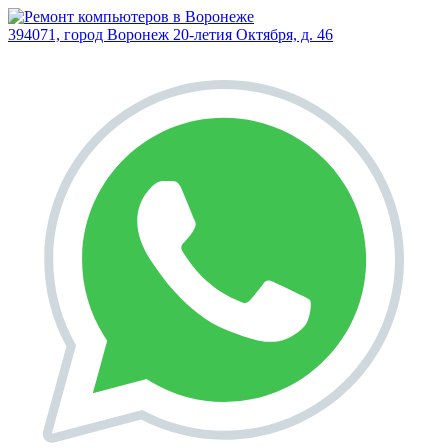
394071, город Воронеж
20-летия Октября, д. 46