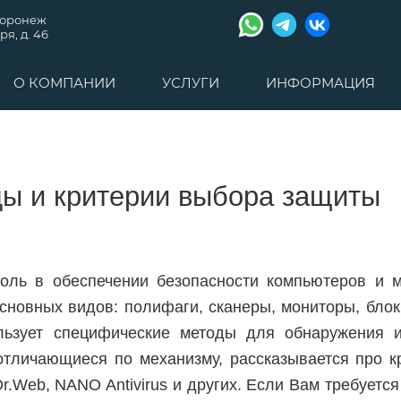
Воронеж
я, д. 46
О КОМПАНИИ
УСЛУГИ
ИНФОРМАЦИЯ
ды и критерии выбора защиты
оль в обеспечении безопасности компьютеров и м
сновных видов: полифаги, сканеры, мониторы, бло
льзует специфические методы для обнаружения и
тличающиеся по механизму, рассказывается про к
 Dr.Web, NANO Antivirus и других. Если Вам требуетс