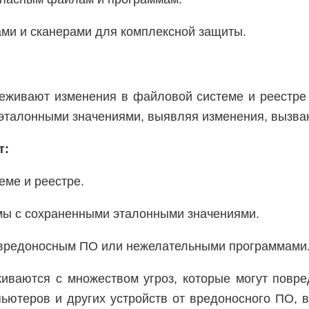
рами и сканерами для комплексной защиты.
еживают изменения в файловой системе и реестре
 эталонными значениями, выявляя изменения, вызв
т:
еме и реестре.
мы с сохраненными эталонными значениями.
 вредоносным ПО или нежелательными программами
иваются с множеством угроз, которые могут повре
теров и других устройств от вредоносного ПО, ви