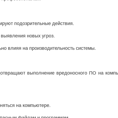
кируют подозрительные действия.
 выявления новых угроз.
но влияя на производительность системы.
дотвращают выполнение вредоносного ПО на компь
няться на компьютере.
 опасным файлам и программам.