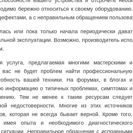
способности вашего устройства и отсрочить необ
одимо бережно относиться к своему оборудованию.
дефектами, а с неправильным обращением пользова
ась или пока только начала периодически давать
ильной эксплуатации. Возможно, производитель исп
м.
я услуга, предлагаемая многими мастерскими и
у вас не будет проблем найти профессиональную
собность вашей техники. На форумах, в блогах и
ую информацию о типичных проблемах, симптомах и
нению. Тем не менее к таким ресурсам следует
ной недостоверности. Многие из этих источников
, которая не всегда бывает верной. Кроме того,
е имея опыта и необходимого диагностического
ю ситуации. Неправильное обращение с исправными