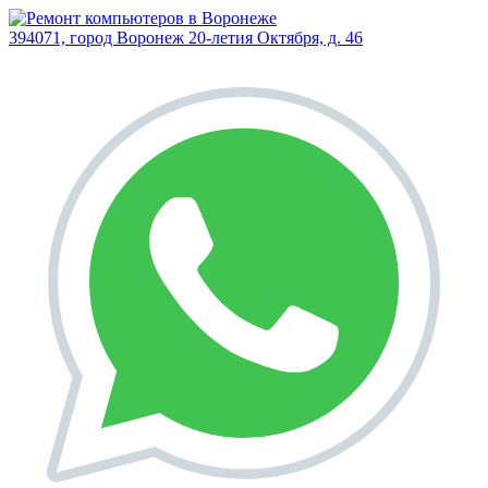
394071, город Воронеж
20-летия Октября, д. 46