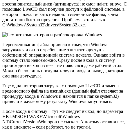
восстановительный диск (антивируса) не смог найти вирус. С
помощью LiveCD был получен доступ к файловой системе, в
которой я начал искать недавно измененные файлы, в чем
достаточно быстро преуспел. Проблема затаилась в
C:\Windows\System32\drivers\System32.exe.
Переименование файла привело к тому, что Windows
загружался и окно с требование заплатить доступ к
собственной операционной системе исчезло. Однако войти в
систему стало невозможно. Сразу после входа в систему
происходил выход из нее – не появлялся даже рабочий стол.
Можно было лишь послушать звуки входа и выхода, которые
сменяли друг-друга.
Еще одна повторная загрузка с помощью LiveCD и замена
вредоносного файла на userinit.exe (данный файл отвечает за
процедуру входа в Windows и находится в папке system32)
привели к желаемому результату Windows запустилась.
После входа в систему – тут же следует выход, но параметра
HKLM\SOFTWARE\Microsoft\Windows
NT\CurrentVersion\Winlogon не сыскал. А потому оставил все,
как в анекдоте – если работает, то не трогай.