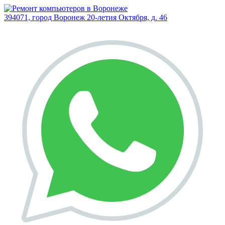
394071, город Воронеж
20-летия Октября, д. 46